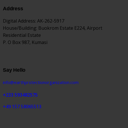
Address
Digital Address
: AK-262-5917
House/Building
: Buokrom Estate E224, Airport
Residential Estate
P. O Box 987, Kumasi
Say Hello
info@earthprotectionorganization.com
+233 593482575
+49 157 58065513