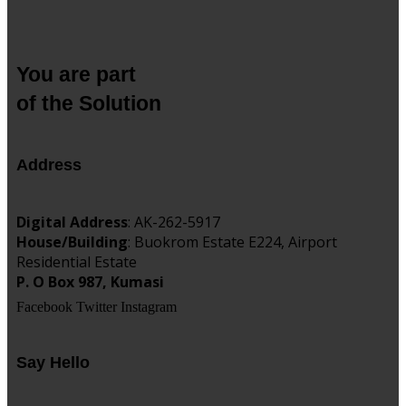
You are part
of the Solution
Address
Digital Address
: AK-262-5917
House/Building
: Buokrom Estate E224, Airport
Residential Estate
P. O Box 987, Kumasi
Facebook
Twitter
Instagram
Say Hello