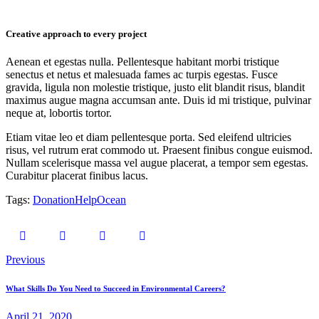
Creative approach to every project
Aenean et egestas nulla. Pellentesque habitant morbi tristique
senectus et netus et malesuada fames ac turpis egestas. Fusce
gravida, ligula non molestie tristique, justo elit blandit risus, blandit
maximus augue magna accumsan ante. Duis id mi tristique, pulvinar
neque at, lobortis tortor.
Etiam vitae leo et diam pellentesque porta. Sed eleifend ultricies
risus, vel rutrum erat commodo ut. Praesent finibus congue euismod.
Nullam scelerisque massa vel augue placerat, a tempor sem egestas.
Curabitur placerat finibus lacus.
Tags:
Donation
Help
Ocean
Post
Previous
navigation
What Skills Do You Need to Succeed in Environmental Careers?
April 21, 2020